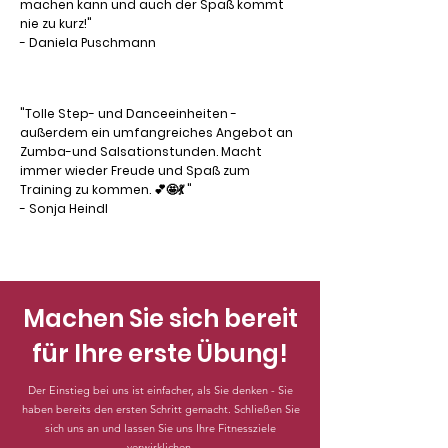
machen kann und auch der Spaß kommt
nie zu kurz!"
-
Daniela Puschmann
"Tolle Step- und Danceeinheiten -
außerdem ein umfangreiches Angebot an
Zumba-und Salsationstunden. Macht
immer wieder Freude und Spaß zum
Training zu kommen. 💕🤩💃 "
-
Sonja Heindl
Machen Sie sich bereit
für Ihre erste Übung!
Der Einstieg bei uns ist einfacher, als Sie denken - Sie
haben bereits den ersten Schritt gemacht. Schließen Sie
sich uns an und lassen Sie uns Ihre Fitnessziele
verwirklichen.