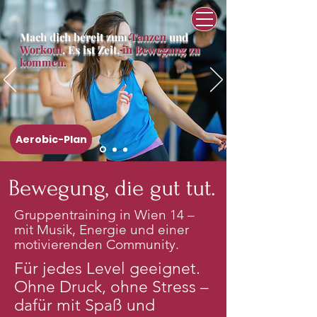
Mach dich bereit zum
Tanzen
und
Workout
. Es ist Zeit,
in Bewegung zu
kommen.
Aerobic-Plan
Bewegung, die gut tut.
Gruppentraining in Wien 14 –
mit Musik, Energie und einer
motivierenden Community.
Für jedes Level geeignet.
Ohne Druck, ohne Stress –
dafür mit Spaß und